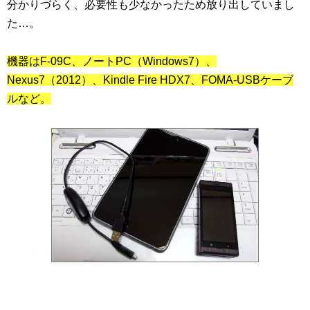
分かりづらく、必要性も少なかったため放り出していまし
た…。
機器はF-09C、ノートPC（Windows7）、
Nexus7（2012）、Kindle Fire HDX7、FOMA-USBケーブ
ルなど。