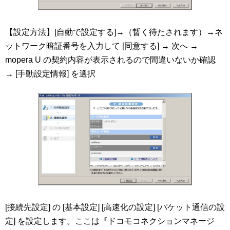
【設定方法】[自動で設定する]→（暫く待たされます）→ネ
ットワーク暗証番号を入力して [同意する] → 次へ →
mopera U の契約内容が表示されるので間違いないか確認
→ [手動設定情報] を選択
[接続先設定] の [基本設定] [高速化の設定] [パケット通信の設
定] を設定します。ここは『ドコモコネクションマネージ