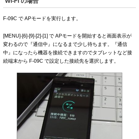
Wi-Fi の場合
F-09C で APモードを実行します。
[MENU]-[6]-[9]-[2]-[1] で APモードを開始すると画面表示が
変わるので『通信中』になるまで少し待ちます。『通信
中』になったら機器を接続できますのでタブレットなど接
続端末から F-09C で設定した接続先を選択します。