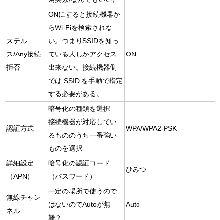
ONにすると接続機器か
らWi-Fiを検索されな
ステル
い。つまりSSIDを知っ
ス/Any接続
ている人しかアクセス
ON
拒否
出来ない。接続機器側
では SSID を手動で指定
する必要がある。
暗号化の種類を選択
接続機器が対応してい
認証方式
WPA/WPA2-PSK
るもののうち一番強い
ものを選択
詳細設定
暗号化の認証コード
ひみつ
（APN）
（パスワード）
一定の場所で使うので
無線チャン
はないのでAutoが無
Auto
ネル
難？