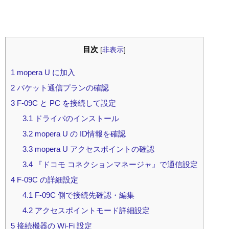
目次
[
非表示
]
1
mopera U に加入
2
パケット通信プランの確認
3
F-09C と PC を接続して設定
3.1
ドライバのインストール
3.2
mopera U の ID情報を確認
3.3
mopera U アクセスポイントの確認
3.4
『ドコモ コネクションマネージャ』で通信設定
4
F-09C の詳細設定
4.1
F-09C 側で接続先確認・編集
4.2
アクセスポイントモード詳細設定
5
接続機器の Wi-Fi 設定