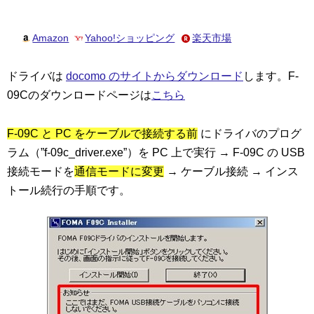
Amazon
Yahoo!ショッピング
楽天市場
ドライバは
docomo のサイトからダウンロード
します。F-
09Cのダウンロードページは
こちら
F-09C と PC をケーブルで接続する前
にドライバのプログ
ラム（”f-09c_driver.exe”）を PC 上で実行 → F-09C の USB
接続モードを
通信モードに変更
→ ケーブル接続 → インス
トール続行の手順です。