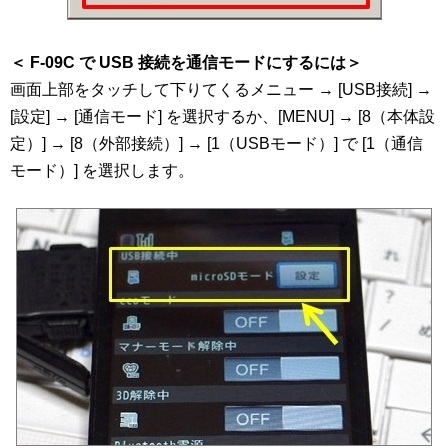
＜ F-09C で USB 接続を通信モードにするには＞
画面上部をタッチして下りてくるメニュー → [USB接続] →
[設定] → [通信モード] を選択するか、[MENU] → [8（本体設
定）] → [8（外部接続）] → [1（USBモード）] で [1（通信
モード）] を選択します。