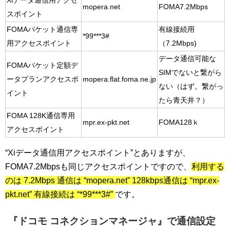
Xiデータ通信用アクセ
mopera.net
FOMA7.2Mbps
スポイント
FOMAパケット通信専
有線接続用
*99***3#
用アクセスポイント
（7.2Mbps)
データ通信可能な
FOMAパケット定額デ
SIMでないと繋がら
ータプランアクセスポ
mopera.flat.foma.ne.jp
ない（はず。繋がっ
イント
たら青天井？）
FOMA 128K通信専用
mpr.ex-pkt.net
FOMA128ｋ
アクセスポイント
“Xiデータ通信用アクセスポイント”とありますが、
FOMA7.2Mbpsも同じアクセスポイントですので、
利用する
のは 7.2Mbps 通信は “mopera.net” 128kbps通信は “mpr.ex-
pkt.net” 有線接続は “*99***3#”
です。
『ドコモ コネクションマネージャ』で通信設定