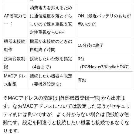
消費電力を抑えるため
AP省電力モ
に通信速度を落とすら
ON（最近バッテリのもちが
ード
しいので速さ重視＆安
悪いので）
定性重視ならOFF
機器未接続
機器が未接続のときの
15分後に終了
動作
自動終了時間
接続台数制
接続したい台数を指定
3台
限
（4台まで）
（PC/Nexus7/KindleHDX7）
MACアドレ
接続したい機器を限定
有効
ス制限
（要機器設定※）
※MACアドレスの指定は [外部機器登録一覧] から出来ま
す。なおMACアドレスについては設定したほうがセキュリ
ティ的には良いですが、よく分からない場合は [無効] が無
難です。設定を間違うと接続したい機器も接続できなくな
ります。