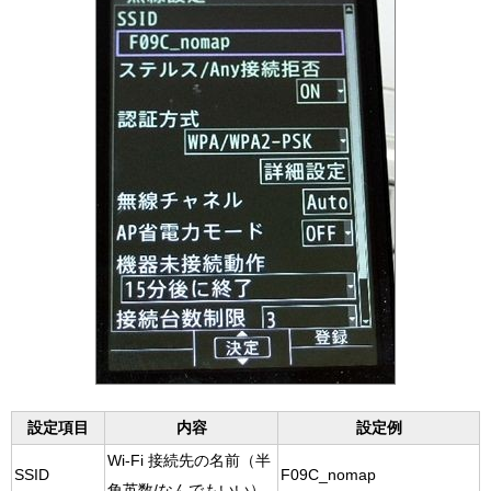
設定項目
内容
設定例
Wi-Fi 接続先の名前（半
SSID
F09C_nomap
角英数/なんでもいい）