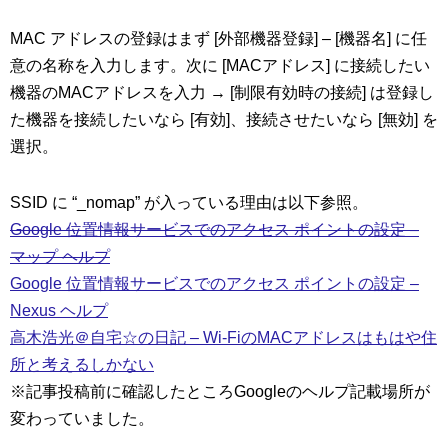
MAC アドレスの登録はまず [外部機器登録] – [機器名] に任
意の名称を入力します。次に [MACアドレス] に接続したい
機器のMACアドレスを入力 → [制限有効時の接続] は登録し
た機器を接続したいなら [有効]、接続させたいなら [無効] を
選択。
SSID に “_nomap” が入っている理由は以下参照。
Google 位置情報サービスでのアクセス ポイントの設定 –
マップ ヘルプ
Google 位置情報サービスでのアクセス ポイントの設定 –
Nexus ヘルプ
高木浩光＠自宅☆の日記 – Wi-FiのMACアドレスはもはや住
所と考えるしかない
※記事投稿前に確認したところGoogleのヘルプ記載場所が
変わっていました。