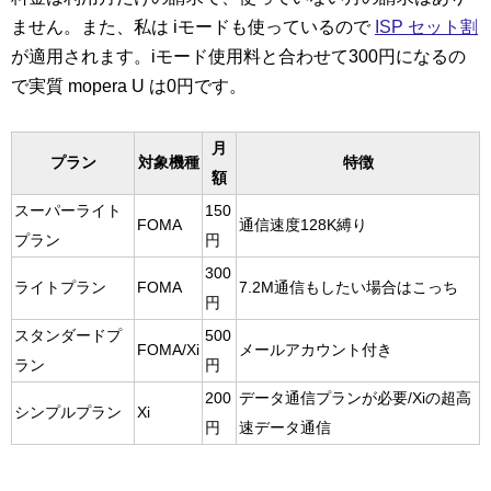
ません。また、私は iモードも使っているので
ISP セット割
が適用されます。iモード使用料と合わせて300円になるの
で実質 mopera U は0円です。
月
プラン
対象機種
特徴
額
スーパーライト
150
FOMA
通信速度128K縛り
プラン
円
300
ライトプラン
FOMA
7.2M通信もしたい場合はこっち
円
スタンダードプ
500
FOMA/Xi
メールアカウント付き
ラン
円
200
データ通信プランが必要/Xiの超高
シンプルプラン
Xi
円
速データ通信