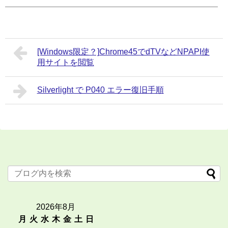
[Windows限定？]Chrome45でdTVなどNPAPI使
用サイトを閲覧
Silverlight で P040 エラー復旧手順
2026年8月
月
火
水
木
金
土
日