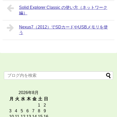
Solid Explorer Classic の使い方（ネットワーク
編）
Nexus7（2012）でSDカードやUSBメモリを使
う
2026年8月
月
火
水
木
金
土
日
1
2
3
4
5
6
7
8
9
10
11
12
13
14
15
16