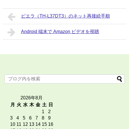
ビエラ（TH-L37DT3）のネット再接続手順
Android 端末で Amazon ビデオを視聴
2026年8月
月
火
水
木
金
土
日
1
2
3
4
5
6
7
8
9
10
11
12
13
14
15
16